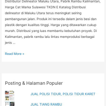
Distributor Delineator Maluku Utara, Pabrik Rambu Kalimantan,
Harga Cat Marka Sulawesi TKDN E Katalog Distribusi
delineator di Maluku Utara terus meningkat seiring
pembangunan jalan. Produk ini tersedia dalam jenis besi dan
plastik dengan kualitas tinggi. Harga yang ditawarkan cukup
murah. Distribusi yang luas membantu kebutuhan proyek. Di
Kalimantan, pabrik rambu lalu lintas memproduksi berbagai
jenis …
Distributor
Read More »
Delineator
Maluku
Utara,
Pabrik
Posting & Halaman Populer
Rambu
Kalimantan,
JUAL POLISI TIDUR, POLISI TIDUR KARET
Harga
Cat
JUAL TIANG RAMBU