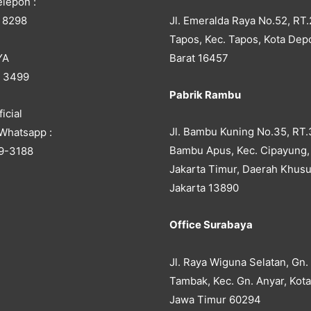
lepon :
Jl. Emeralda Raya No.52, RT.
 8298
Tapos, Kec. Tapos, Kota Dep
YA
Barat 16457
5 3499
Pabrik Rambu
icial
Jl. Bambu Kuning No.35, RT.
Whatsapp :
Bambu Apus, Kec. Cipayung,
9-3188
Jakarta Timur, Daerah Khusu
Jakarta 13890
Office Surabaya
Jl. Raya Wiguna Selatan, Gn.
Tambak, Kec. Gn. Anyar, Kot
Jawa Timur 60294