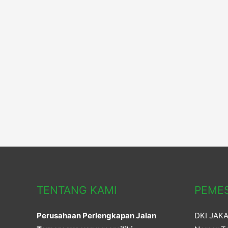
Jalan
Raya,
Distributor
Barrier
Murah
TENTANG KAMI
PEME
Perusahaan Perlengkapan Jalan
DKI JAK