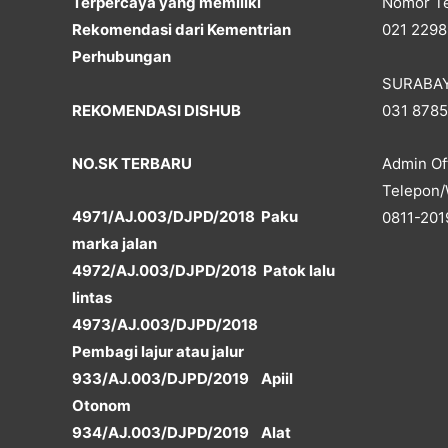
Terpercaya yang memiliki
Nomor Te
Rekomendasi dari Kementrian
021 2298
Perhubungan
SURABA
REKOMENDASI DISHUB
031 878
NO.SK TERBARU
Admin Off
Telepon/
4971/AJ.003/DJPD/2018 Paku
0811-201
marka jalan
4972/AJ.003/DJPD/2018 Patok lalu
lintas
4973/AJ.003/DJPD/2018
Pembagi lajur atau jalur
933/AJ.003/DJPD/2019 Apiil
Otonom
934/AJ.003/DJPD/2019 Alat