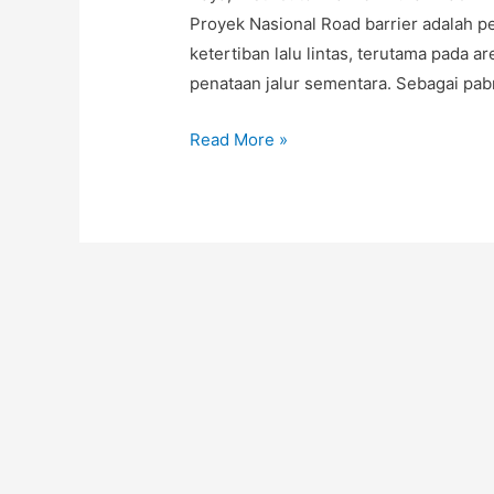
Proyek Nasional Road barrier adalah 
ketertiban lalu lintas, terutama pada a
penataan jalur sementara. Sebagai pab
Road
Read More »
Barrier
Air
Original,
Harga
Road
Barrier
Pengaman
Jalan,
Pabrik
Road
Barrier