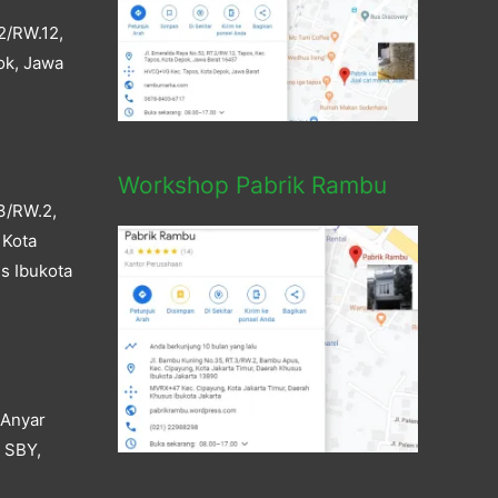
2/RW.12,
ok, Jawa
Workshop Pabrik Rambu
3/RW.2,
 Kota
s Ibukota
 Anyar
a SBY,