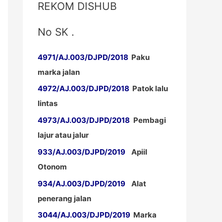
REKOM DISHUB
No SK .
4971/AJ.003/DJPD/2018
Paku
marka jalan
4972/AJ.003/DJPD/2018
Patok lalu
lintas
4973/AJ.003/DJPD/2018
Pembagi
lajur atau jalur
933/AJ.003/DJPD/2019
Apiil
Otonom
934/AJ.003/DJPD/2019
Alat
penerang jalan
3044/AJ.003/DJPD/2019
Marka