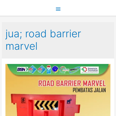
Main
Menu
jua; road barrier
marvel