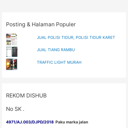
Cembung
|
Jual
Posting & Halaman Populer
Cermin
Murah
JUAL POLISI TIDUR, POLISI TIDUR KARET
|
Jual
JUAL TIANG RAMBU
Cermin
Tikungan
TRAFFIC LIGHT MURAH
|
Jual
Convex
Miror
REKOM DISHUB
No SK .
4971/AJ.003/DJPD/2018
Paku marka jalan