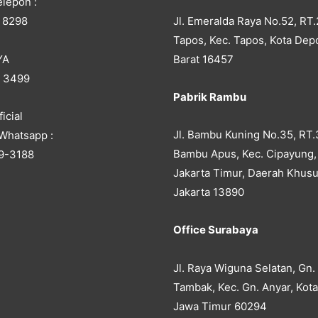
lepon :
Jl. Emeralda Raya No.52, RT.
 8298
Tapos, Kec. Tapos, Kota Dep
YA
Barat 16457
5 3499
Pabrik Rambu
icial
Jl. Bambu Kuning No.35, RT.
Whatsapp :
Bambu Apus, Kec. Cipayung,
9-3188
Jakarta Timur, Daerah Khusu
Jakarta 13890
Office Surabaya
Jl. Raya Wiguna Selatan, Gn.
Tambak, Kec. Gn. Anyar, Kot
Jawa Timur 60294