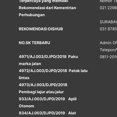
Terpercaya yang memiliki
Nomor Te
Rekomendasi dari Kementrian
021 2298
Perhubungan
SURABA
REKOMENDASI DISHUB
031 878
NO.SK TERBARU
Admin Off
Telepon/
4971/AJ.003/DJPD/2018 Paku
0811-201
marka jalan
4972/AJ.003/DJPD/2018 Patok lalu
lintas
4973/AJ.003/DJPD/2018
Pembagi lajur atau jalur
933/AJ.003/DJPD/2019 Apiil
Otonom
934/AJ.003/DJPD/2019 Alat