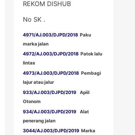
REKOM DISHUB
No SK .
4971/AJ.003/DJPD/2018
Paku
marka jalan
4972/AJ.003/DJPD/2018
Patok lalu
lintas
4973/AJ.003/DJPD/2018
Pembagi
lajur atau jalur
933/AJ.003/DJPD/2019
Apiil
Otonom
934/AJ.003/DJPD/2019
Alat
penerang jalan
3044/AJ.003/DJPD/2019
Marka