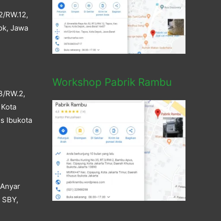
2/RW.12,
ok, Jawa
Workshop Pabrik Rambu
3/RW.2,
 Kota
s Ibukota
 Anyar
a SBY,