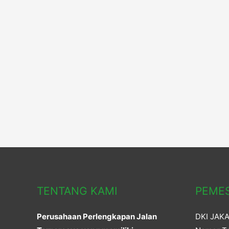
Rambu
Lalu
Lintas
di
Papua
TENTANG KAMI
PEME
Perusahaan Perlengkapan Jalan
DKI JAK