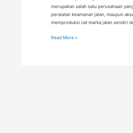
merupakan salah satu perusahaan yang
peralatan keamanan jalan, maupun akse
memproduksi cat marka jalan sendiri 
Rumah
Read More »
Produksi
Rambu
Lalu
Lintas,
Pabrik
Rambu
Lalu
Lintas
di
Papua,
Jual