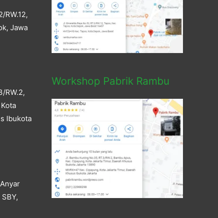
2/RW.12,
ok, Jawa
Workshop Pabrik Rambu
3/RW.2,
 Kota
s Ibukota
 Anyar
a SBY,