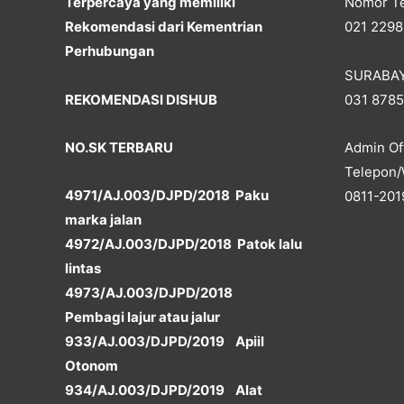
Terpercaya yang memiliki
Nomor Te
Rekomendasi dari Kementrian
021 2298
Perhubungan
SURABA
REKOMENDASI DISHUB
031 878
NO.SK TERBARU
Admin Off
Telepon/
4971/AJ.003/DJPD/2018 Paku
0811-201
marka jalan
4972/AJ.003/DJPD/2018 Patok lalu
lintas
4973/AJ.003/DJPD/2018
Pembagi lajur atau jalur
933/AJ.003/DJPD/2019 Apiil
Otonom
934/AJ.003/DJPD/2019 Alat