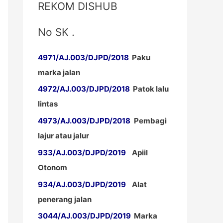
REKOM DISHUB
No SK .
4971/AJ.003/DJPD/2018
Paku
marka jalan
4972/AJ.003/DJPD/2018
Patok lalu
lintas
4973/AJ.003/DJPD/2018
Pembagi
lajur atau jalur
933/AJ.003/DJPD/2019
Apiil
Otonom
934/AJ.003/DJPD/2019
Alat
penerang jalan
3044/AJ.003/DJPD/2019
Marka