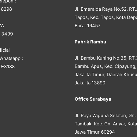
lepon :
Jl. Emeralda Raya No.52, RT.
 8298
Tapos, Kec. Tapos, Kota Dep
YA
Barat 16457
5 3499
Pabrik Rambu
icial
Jl. Bambu Kuning No.35, RT.
Whatsapp :
Bambu Apus, Kec. Cipayung,
9-3188
Jakarta Timur, Daerah Khusu
Jakarta 13890
Office Surabaya
Jl. Raya Wiguna Selatan, Gn.
Tambak, Kec. Gn. Anyar, Kot
Jawa Timur 60294