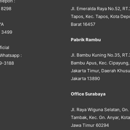
lepon :
Jl. Emeralda Raya No.52, RT.
 8298
Tapos, Kec. Tapos, Kota Dep
YA
Barat 16457
5 3499
Pabrik Rambu
icial
Jl. Bambu Kuning No.35, RT.
Whatsapp :
Bambu Apus, Kec. Cipayung,
9-3188
Jakarta Timur, Daerah Khusu
Jakarta 13890
Office Surabaya
Jl. Raya Wiguna Selatan, Gn.
Tambak, Kec. Gn. Anyar, Kot
Jawa Timur 60294