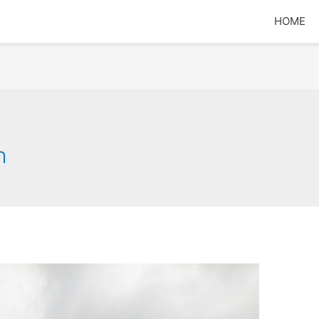
HOME
h