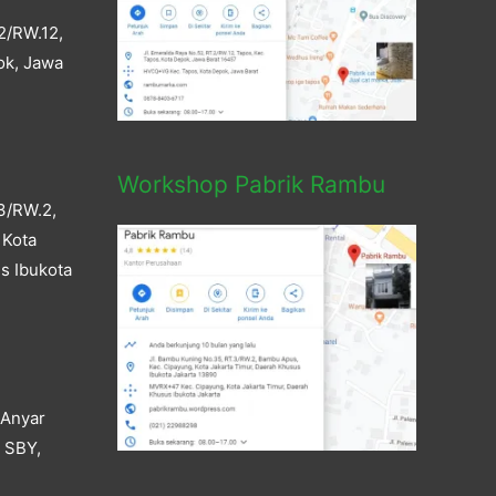
2/RW.12,
ok, Jawa
Workshop Pabrik Rambu
3/RW.2,
 Kota
s Ibukota
 Anyar
a SBY,