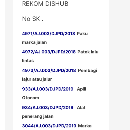
REKOM DISHUB
No SK .
4971/AJ.003/DJPD/2018
Paku
marka jalan
4972/AJ.003/DJPD/2018
Patok lalu
lintas
4973/AJ.003/DJPD/2018
Pembagi
lajur atau jalur
933/AJ.003/DJPD/2019
Apiil
Otonom
934/AJ.003/DJPD/2019
Alat
penerang jalan
3044/AJ.003/DJPD/2019
Marka