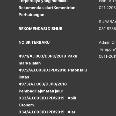
Terpercaya yang memiliki
Nomor Te
Rekomendasi dari Kementrian
021 2298
Perhubungan
SURABA
REKOMENDASI DISHUB
031 878
NO.SK TERBARU
Admin Off
Telepon/
4971/AJ.003/DJPD/2018 Paku
0811-201
marka jalan
4972/AJ.003/DJPD/2018 Patok lalu
lintas
4973/AJ.003/DJPD/2018
Pembagi lajur atau jalur
933/AJ.003/DJPD/2019 Apiil
Otonom
934/AJ.003/DJPD/2019 Alat