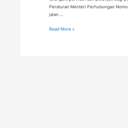
Peraturan Menteri Perhubungan Nomor 
jalan …
JUAL
Read More »
RAMBU
TOL
Jakarta