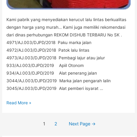
Kami pabrik yang menyediakan kerucut lalu lintas berkualitas
dengan harga yang murah… Kami juga memiliki rekomendasi
dari dinas perhubungan REKOM DISHUB TERBARU No SK .
4971/AJ.003/DJPD/2018 Paku marka jalan
4972/AJ.003/DJPD/2018 Patok lalu lintas
4973/AJ.003/DJPD/2018 Pembagi lajur atau jalur
933/AJ.003/DJPD/2019 Apiil Otonom
934/AJ.003/DJPD/2019 Alat penerang jalan
3044/AJ.003/DJPD/2019 Marka jalan pengarah lalin
3045/AJ.003/DJPD/2019 Alat pemberi isyarat …
KERUCUT
Read More »
LALU
LINTAS
Posts
1
2
Next Page
→
Murah
navigation