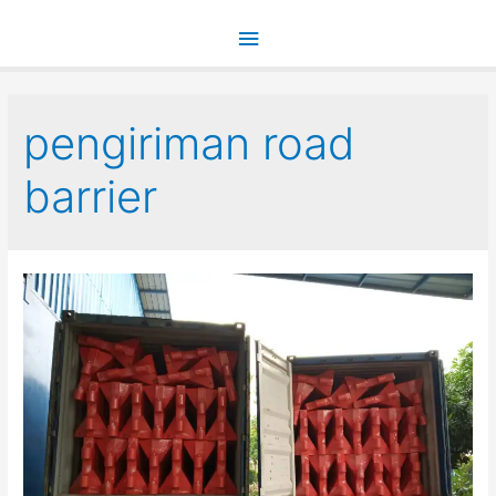
Main
Menu
pengiriman road
barrier