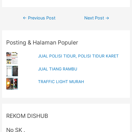
e
n
w
e
w
w
i
w
Post
n
i
←
Previous Post
Next Post
→
d
n
o
d
navigation
w
o
)
w
)
Posting & Halaman Populer
JUAL POLISI TIDUR, POLISI TIDUR KARET
JUAL TIANG RAMBU
TRAFFIC LIGHT MURAH
REKOM DISHUB
No SK .