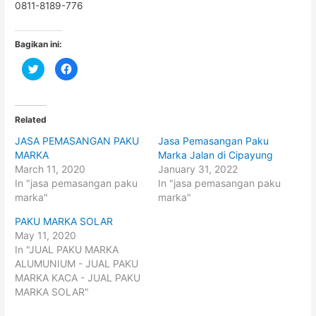
0811-8189-776
Bagikan ini:
C
C
l
l
i
i
c
c
k
k
t
t
o
o
Related
s
s
h
h
JASA PEMASANGAN PAKU
Jasa Pemasangan Paku
a
a
r
r
MARKA
Marka Jalan di Cipayung
e
e
o
o
March 11, 2020
January 31, 2022
n
n
In "jasa pemasangan paku
In "jasa pemasangan paku
T
F
w
a
marka"
marka"
i
c
t
e
t
b
PAKU MARKA SOLAR
e
o
May 11, 2020
r
o
(
k
In "JUAL PAKU MARKA
O
(
p
O
ALUMUNIUM - JUAL PAKU
e
p
MARKA KACA - JUAL PAKU
n
e
s
n
MARKA SOLAR"
i
s
n
i
n
n