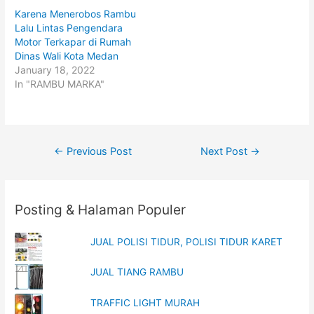
w
a
i
c
Karena Menerobos Rambu
t
e
t
b
Lalu Lintas Pengendara
e
o
Motor Terkapar di Rumah
r
o
(
k
Dinas Wali Kota Medan
O
(
p
O
January 18, 2022
e
p
In "RAMBU MARKA"
n
e
s
n
i
s
n
i
n
n
e
n
w
e
w
w
Post
←
Previous Post
Next Post
→
i
w
n
i
navigation
d
n
o
d
w
o
)
w
)
Posting & Halaman Populer
JUAL POLISI TIDUR, POLISI TIDUR KARET
JUAL TIANG RAMBU
TRAFFIC LIGHT MURAH