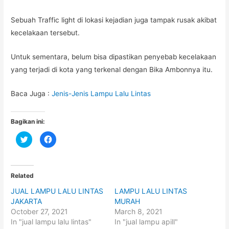
Sebuah Traffic light di lokasi kejadian juga tampak rusak akibat
kecelakaan tersebut.
Untuk sementara, belum bisa dipastikan penyebab kecelakaan
yang terjadi di kota yang terkenal dengan Bika Ambonnya itu.
Baca Juga :
Jenis-Jenis Lampu Lalu Lintas
Bagikan ini:
C
C
l
l
i
i
c
c
k
k
t
t
o
o
Related
s
s
h
h
JUAL LAMPU LALU LINTAS
LAMPU LALU LINTAS
a
a
r
r
JAKARTA
MURAH
e
e
o
o
October 27, 2021
March 8, 2021
n
n
In "jual lampu lalu lintas"
In "jual lampu apill"
T
F