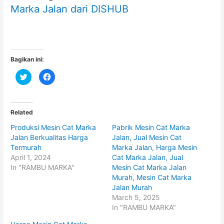
Marka Jalan dari DISHUB
Bagikan ini:
C
C
l
l
i
i
c
c
k
k
t
t
o
o
Related
s
s
h
h
Produksi Mesin Cat Marka
Pabrik Mesin Cat Marka
a
a
r
r
Jalan Berkualitas Harga
Jalan, Jual Mesin Cat
e
e
o
o
Termurah
Marka Jalan, Harga Mesin
n
n
April 1, 2024
Cat Marka Jalan, Jual
T
F
w
a
In "RAMBU MARKA"
Mesin Cat Marka Jalan
i
c
t
e
Murah, Mesin Cat Marka
t
b
Jalan Murah
e
o
r
o
March 5, 2025
(
k
O
(
In "RAMBU MARKA"
p
O
e
p