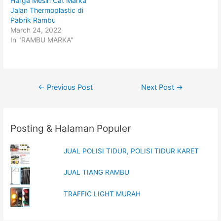
Harga Mesin Cat Marka
n
e
s
n
Jalan Thermoplastic di
i
s
n
i
Pabrik Rambu
n
n
March 24, 2022
e
n
w
e
In "RAMBU MARKA"
w
w
i
w
n
i
d
n
o
d
w
o
)
w
Post
)
←
Previous Post
Next Post
→
navigation
Posting & Halaman Populer
JUAL POLISI TIDUR, POLISI TIDUR KARET
JUAL TIANG RAMBU
TRAFFIC LIGHT MURAH