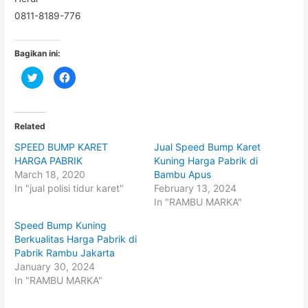
0811-8189-776
Bagikan ini:
C
C
l
l
i
i
c
c
k
k
t
t
o
o
Related
s
s
h
h
SPEED BUMP KARET
Jual Speed Bump Karet
a
a
r
r
HARGA PABRIK
Kuning Harga Pabrik di
e
e
o
o
March 18, 2020
Bambu Apus
n
n
In "jual polisi tidur karet"
February 13, 2024
T
F
w
a
In "RAMBU MARKA"
i
c
t
e
t
b
Speed Bump Kuning
e
o
Berkualitas Harga Pabrik di
r
o
(
k
Pabrik Rambu Jakarta
O
(
p
O
January 30, 2024
e
p
In "RAMBU MARKA"
n
e
s
n
i
s
n
i