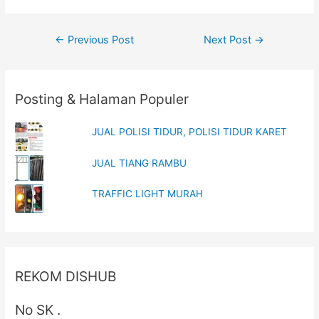
n
n
e
n
w
e
w
w
Post
←
Previous Post
Next Post
→
i
w
n
i
navigation
d
n
o
d
w
o
)
w
)
Posting & Halaman Populer
JUAL POLISI TIDUR, POLISI TIDUR KARET
JUAL TIANG RAMBU
TRAFFIC LIGHT MURAH
REKOM DISHUB
No SK .