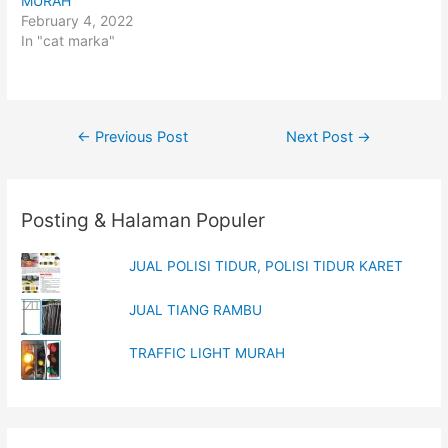
MURAH
t
e
t
b
February 4, 2022
e
o
In "cat marka"
r
o
(
k
O
(
p
O
e
p
n
e
s
n
i
s
Post
←
Previous Post
Next Post
→
n
i
n
n
navigation
e
n
w
e
w
w
i
w
n
i
Posting & Halaman Populer
d
n
o
d
w
o
)
w
JUAL POLISI TIDUR, POLISI TIDUR KARET
)
JUAL TIANG RAMBU
TRAFFIC LIGHT MURAH