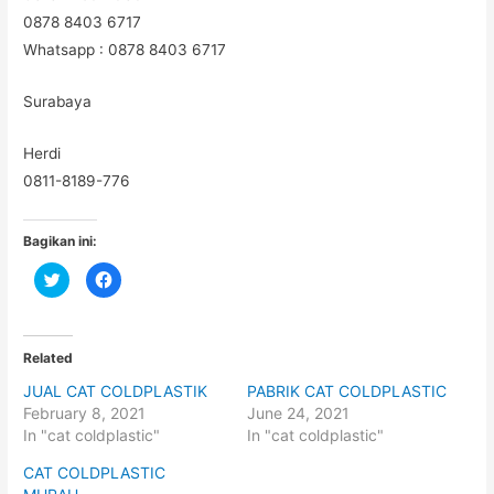
0878 8403 6717
Whatsapp : 0878 8403 6717
Surabaya
Herdi
0811-8189-776
Bagikan ini:
C
C
l
l
i
i
c
c
k
k
t
t
o
o
Related
s
s
h
h
JUAL CAT COLDPLASTIK
PABRIK CAT COLDPLASTIC
a
a
r
r
February 8, 2021
June 24, 2021
e
e
o
o
In "cat coldplastic"
In "cat coldplastic"
n
n
T
F
CAT COLDPLASTIC
w
a
i
c