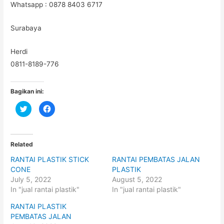
Whatsapp : 0878 8403 6717
Surabaya
Herdi
0811-8189-776
Bagikan ini:
C
C
l
l
i
i
c
c
k
k
t
t
o
o
Related
s
s
h
h
RANTAI PLASTIK STICK
RANTAI PEMBATAS JALAN
a
a
r
r
CONE
PLASTIK
e
e
o
o
July 5, 2022
August 5, 2022
n
n
In "jual rantai plastik"
In "jual rantai plastik"
T
F
w
a
i
c
RANTAI PLASTIK
t
e
t
b
PEMBATAS JALAN
e
o