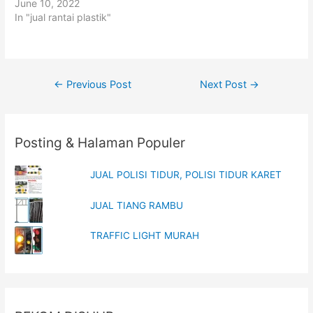
June 10, 2022
r
o
(
k
In "jual rantai plastik"
O
(
p
O
e
p
n
e
s
n
i
s
n
i
Post
n
n
←
Previous Post
Next Post
→
e
n
w
e
navigation
w
w
i
w
n
i
d
n
o
d
Posting & Halaman Populer
w
o
)
w
)
JUAL POLISI TIDUR, POLISI TIDUR KARET
JUAL TIANG RAMBU
TRAFFIC LIGHT MURAH