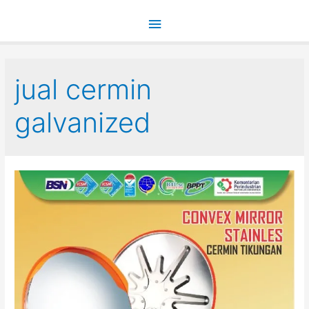
Main
Menu
jual cermin
galvanized