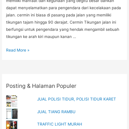
memiliki manfaat dan kegunaan yang begitu besar bahkan
dapat menyelamatkan para pengendara dari kecelakaan pada
jalan. cermin ini biasa di pasang pada jalan yang memiliki
tikungan tajam hingga 90 derajat. Cermin Tikungan jalan ini
berfungsi untuk pengendara yang hendak mengambil sebuah
tikungan ke arah kiri maupun kanan …
CERMIN
Read More »
TIKUNGAN
GALVANIZED
Posting & Halaman Populer
JUAL POLISI TIDUR, POLISI TIDUR KARET
JUAL TIANG RAMBU
TRAFFIC LIGHT MURAH