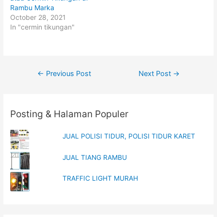
e
o
Rambu Marka
r
o
(
k
October 28, 2021
O
(
p
O
In "cermin tikungan"
e
p
n
e
s
n
i
s
n
i
n
n
e
n
Post
w
e
←
Previous Post
Next Post
→
w
w
i
w
navigation
n
i
d
n
o
d
w
o
Posting & Halaman Populer
)
w
)
JUAL POLISI TIDUR, POLISI TIDUR KARET
JUAL TIANG RAMBU
TRAFFIC LIGHT MURAH