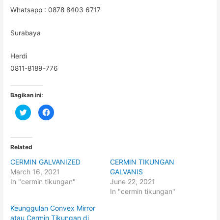
Whatsapp : 0878 8403 6717
Surabaya
Herdi
0811-8189-776
Bagikan ini:
C
C
l
l
i
i
c
c
k
k
t
t
o
o
Related
s
s
h
h
CERMIN GALVANIZED
CERMIN TIKUNGAN
a
a
r
r
March 16, 2021
GALVANIS
e
e
o
o
In "cermin tikungan"
June 22, 2021
n
n
In "cermin tikungan"
T
F
w
a
i
c
Keunggulan Convex Mirror
t
e
t
b
atau Cermin Tikungan di