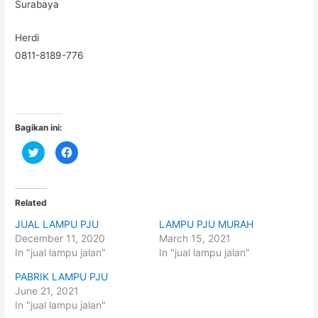
Surabaya
Herdi
0811-8189-776
Bagikan ini:
C
C
l
l
i
i
c
c
k
k
t
t
o
o
Related
s
s
h
h
JUAL LAMPU PJU
LAMPU PJU MURAH
a
a
r
r
December 11, 2020
March 15, 2021
e
e
o
o
In "jual lampu jalan"
In "jual lampu jalan"
n
n
T
F
PABRIK LAMPU PJU
w
a
i
c
June 21, 2021
t
e
t
b
In "jual lampu jalan"
e
o