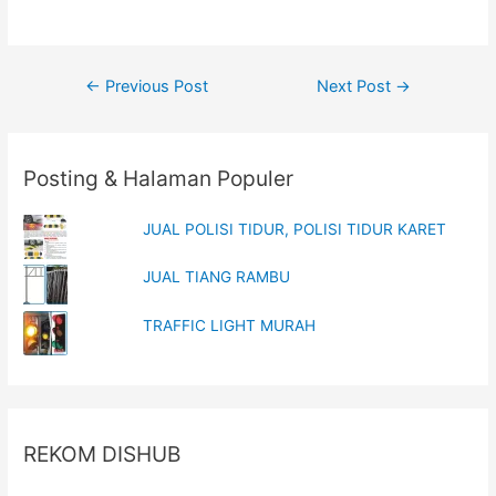
r
o
(
k
O
(
p
O
e
p
n
e
Post
s
n
←
Previous Post
Next Post
→
i
s
n
i
navigation
n
n
e
n
w
e
w
w
Posting & Halaman Populer
i
w
n
i
d
n
o
d
w
o
JUAL POLISI TIDUR, POLISI TIDUR KARET
)
w
)
JUAL TIANG RAMBU
TRAFFIC LIGHT MURAH
REKOM DISHUB