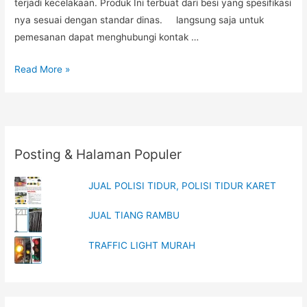
terjadi kecelakaan. Produk Ini terbuat dari besi yang spesifikasi
nya sesuai dengan standar dinas. langsung saja untuk
pemesanan dapat menghubungi kontak …
DELINEATOR
Read More »
BESI
MURAH
Posting & Halaman Populer
JUAL POLISI TIDUR, POLISI TIDUR KARET
JUAL TIANG RAMBU
TRAFFIC LIGHT MURAH