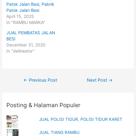
i
c
t
e
Patok Jalan Besi, Pabrik
t
b
Patok Jalan Besi
e
o
r
o
April 15, 2025
(
k
O
(
In "RAMBU MARKA"
p
O
e
p
JUAL PEMBATAS JALAN
n
e
s
n
BESI
i
s
n
i
December 31, 2020
n
n
In "delineator"
e
n
w
e
w
w
i
w
n
i
d
n
o
d
w
o
Post
←
Previous Post
Next Post
→
)
w
)
navigation
Posting & Halaman Populer
JUAL POLISI TIDUR, POLISI TIDUR KARET
JUAL TIANG RAMBU