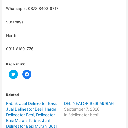
Whatsapp : 0878 8403 6717
Surabaya
Herdi
0811-8189-776
Bagikan ini:
C
C
l
l
i
i
c
c
k
k
t
t
o
o
Related
s
s
h
h
Pabrik Jual Delineator Besi,
DELINEATOR BESI MURAH
a
a
r
r
Jual Delineator Besi, Harga
September 7, 2020
e
e
o
o
Delineator Besi, Delineator
In "delienator besi"
n
n
Besi Murah, Pabrik Jual
T
F
w
a
Delineator Besi Murah, Jual