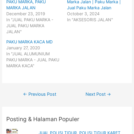
r
r
PAKU MARKA, PAKU
Marka Jalan | Paku Marka |
e
e
o
o
MARKA JALAN
Jual Paku Marka Jalan
n
n
December 23, 2019
October 3, 2024
T
F
w
a
In "JUAL PAKU MARKA -
In "AKSESORIS JALAN"
i
c
t
e
JUAL PAKU MARKA
t
b
JALAN"
e
o
r
o
(
k
PAKU MARKA KACA MD
O
(
p
O
January 27, 2020
e
p
In "JUAL ALUMUNIUM
n
e
s
n
PAKU MARKA - JUAL PAKU
i
s
n
i
MARKA KACA"
n
n
e
n
w
e
w
w
i
w
n
i
d
n
Post
o
d
←
Previous Post
Next Post
→
w
o
)
w
navigation
)
Posting & Halaman Populer
JUAL POLISI TIDUR, POLISI TIDUR KARET