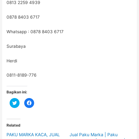
0813 2259 4939
0878 8403 6717
Whatsapp : 0878 8403 6717
Surabaya
Herdi
0811-8189-776
Bagikan ini:
C
C
l
l
i
i
c
c
k
k
t
t
o
o
Related
s
s
h
h
PAKU MARKA KACA, JUAL
Jual Paku Marka | Paku
a
a