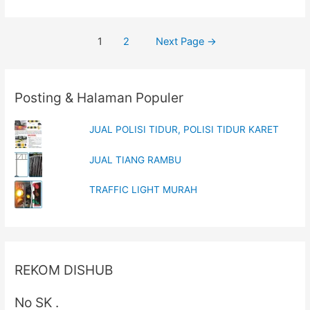
PEMBATAS
JALAN
Posts
1
2
Next Page
→
PLASTIK
navigation
Posting & Halaman Populer
JUAL POLISI TIDUR, POLISI TIDUR KARET
JUAL TIANG RAMBU
TRAFFIC LIGHT MURAH
REKOM DISHUB
No SK .