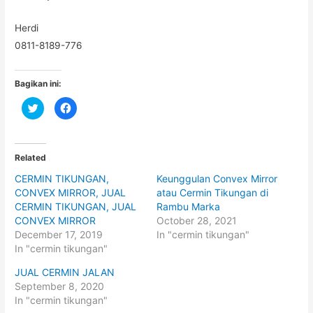
Herdi
0811-8189-776
Bagikan ini:
C
C
l
l
i
i
c
c
k
k
t
t
o
o
Related
s
s
h
h
CERMIN TIKUNGAN,
Keunggulan Convex Mirror
a
a
r
r
CONVEX MIRROR, JUAL
atau Cermin Tikungan di
e
e
o
o
CERMIN TIKUNGAN, JUAL
Rambu Marka
n
n
CONVEX MIRROR
October 28, 2021
T
F
w
a
December 17, 2019
In "cermin tikungan"
i
c
t
e
In "cermin tikungan"
t
b
e
o
JUAL CERMIN JALAN
r
o
(
k
September 8, 2020
O
(
p
O
In "cermin tikungan"
e
p