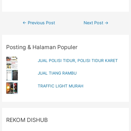
n
e
s
n
i
s
n
i
n
n
e
n
Post
w
e
←
Previous Post
Next Post
→
w
w
i
w
navigation
n
i
d
n
o
d
w
o
Posting & Halaman Populer
)
w
)
JUAL POLISI TIDUR, POLISI TIDUR KARET
JUAL TIANG RAMBU
TRAFFIC LIGHT MURAH
REKOM DISHUB