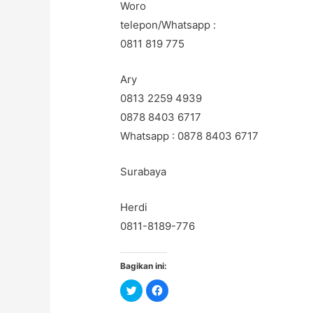
Woro
telepon/Whatsapp :
0811 819 775
Ary
0813 2259 4939
0878 8403 6717
Whatsapp : 0878 8403 6717
Surabaya
Herdi
0811-8189-776
Bagikan ini:
C
C
l
l
i
i