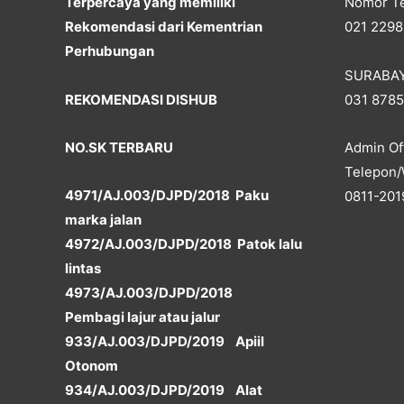
Terpercaya yang memiliki
Nomor Te
Rekomendasi dari Kementrian
021 2298
Perhubungan
SURABA
REKOMENDASI DISHUB
031 878
NO.SK TERBARU
Admin Off
Telepon/
4971/AJ.003/DJPD/2018 Paku
0811-201
marka jalan
4972/AJ.003/DJPD/2018 Patok lalu
lintas
4973/AJ.003/DJPD/2018
Pembagi lajur atau jalur
933/AJ.003/DJPD/2019 Apiil
Otonom
934/AJ.003/DJPD/2019 Alat