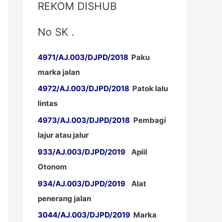
REKOM DISHUB
No SK .
4971/AJ.003/DJPD/2018
Paku
marka jalan
4972/AJ.003/DJPD/2018
Patok lalu
lintas
4973/AJ.003/DJPD/2018
Pembagi
lajur atau jalur
933/AJ.003/DJPD/2019
Apiil
Otonom
934/AJ.003/DJPD/2019
Alat
penerang jalan
3044/AJ.003/DJPD/2019
Marka