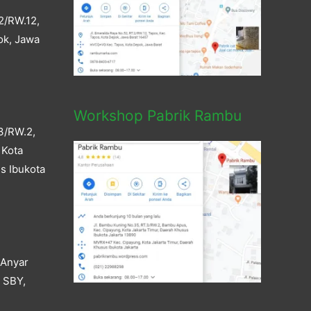
2/RW.12,
ok, Jawa
Workshop Pabrik Rambu
3/RW.2,
 Kota
s Ibukota
 Anyar
a SBY,