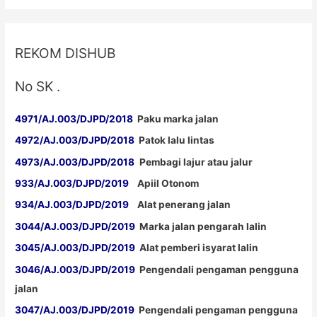
e
n
w
e
w
w
i
w
n
i
d
n
REKOM DISHUB
o
d
w
o
)
w
)
No SK .
4971/AJ.003/DJPD/2018
Paku marka jalan
4972/AJ.003/DJPD/2018
Patok lalu lintas
4973/AJ.003/DJPD/2018
Pembagi lajur atau jalur
933/AJ.003/DJPD/2019
Apiil Otonom
934/AJ.003/DJPD/2019
Alat penerang jalan
3044/AJ.003/DJPD/2019
Marka jalan pengarah lalin
3045/AJ.003/DJPD/2019
Alat pemberi isyarat lalin
3046/AJ.003/DJPD/2019
Pengendali pengaman pengguna
jalan
3047/AJ.003/DJPD/2019
Pengendali pengaman pengguna