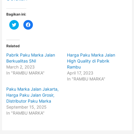
Bagikan ini:
C
C
l
l
i
i
c
c
k
k
t
t
o
o
Related
s
s
h
h
Pabrik Paku Marka Jalan
Harga Paku Marka Jalan
a
a
r
r
Berkualitas SNI
High Quality di Pabrik
e
e
o
o
March 2, 2023
Rambu
n
n
In "RAMBU MARKA"
April 17, 2023
T
F
w
a
In "RAMBU MARKA"
i
c
t
e
t
b
Paku Marka Jalan Jakarta,
e
o
Harga Paku Jalan Grosir,
r
o
(
k
Distributor Paku Marka
O
(
p
O
September 15, 2025
e
p
In "RAMBU MARKA"
n
e
s
n
i
s
n
i
n
n
e
n