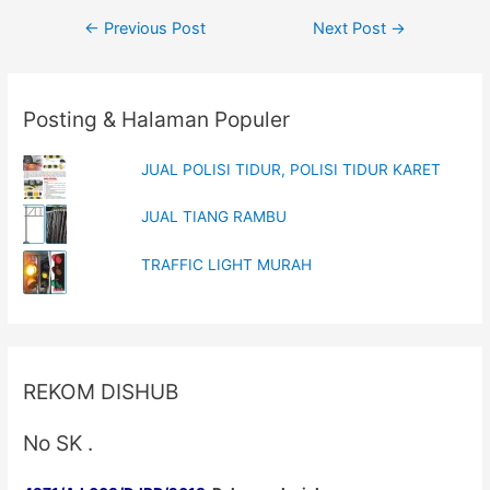
w
e
w
w
Post
←
Previous Post
Next Post
→
i
w
n
i
navigation
d
n
o
d
w
o
)
w
)
Posting & Halaman Populer
JUAL POLISI TIDUR, POLISI TIDUR KARET
JUAL TIANG RAMBU
TRAFFIC LIGHT MURAH
REKOM DISHUB
No SK .