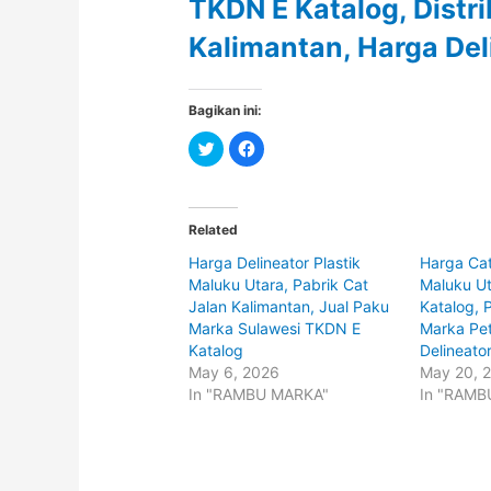
TKDN E Katalog, Distr
Kalimantan, Harga Del
Bagikan ini:
C
C
l
l
i
i
c
c
k
k
t
t
o
o
Related
s
s
h
h
Harga Delineator Plastik
Harga Cat
a
a
r
r
Maluku Utara, Pabrik Cat
Maluku U
e
e
o
o
Jalan Kalimantan, Jual Paku
Katalog, 
n
n
Marka Sulawesi TKDN E
Marka Pet
T
F
w
a
Katalog
Delineator
i
c
t
e
May 6, 2026
May 20, 
t
b
In "RAMBU MARKA"
In "RAMB
e
o
r
o
(
k
O
(
p
O
e
p
n
e
s
n