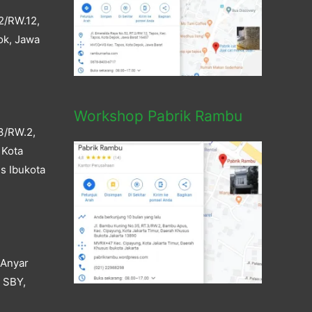
2/RW.12,
ok, Jawa
Workshop Pabrik Rambu
3/RW.2,
 Kota
s Ibukota
 Anyar
a SBY,