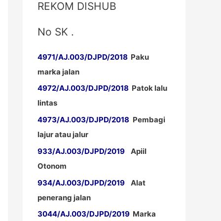
REKOM DISHUB
No SK .
4971/AJ.003/DJPD/2018
Paku
marka jalan
4972/AJ.003/DJPD/2018
Patok lalu
lintas
4973/AJ.003/DJPD/2018
Pembagi
lajur atau jalur
933/AJ.003/DJPD/2019
Apiil
Otonom
934/AJ.003/DJPD/2019
Alat
penerang jalan
3044/AJ.003/DJPD/2019
Marka