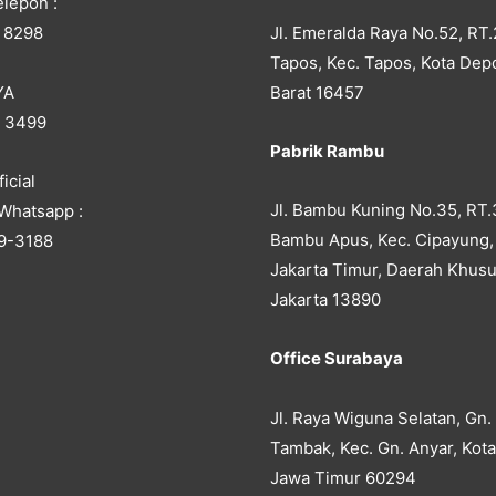
lepon :
Jl. Emeralda Raya No.52, RT.
 8298
Tapos, Kec. Tapos, Kota Dep
YA
Barat 16457
5 3499
Pabrik Rambu
icial
Jl. Bambu Kuning No.35, RT.
Whatsapp :
Bambu Apus, Kec. Cipayung,
9-3188
Jakarta Timur, Daerah Khusu
Jakarta 13890
Office Surabaya
Jl. Raya Wiguna Selatan, Gn.
Tambak, Kec. Gn. Anyar, Kot
Jawa Timur 60294