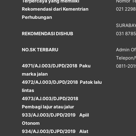
Terpercaya yang memiliki
Nomor Te
Rekomendasi dari Kementrian
021 2298
Perhubungan
SURABA
REKOMENDASI DISHUB
031 878
NO.SK TERBARU
Admin Off
Telepon/
4971/AJ.003/DJPD/2018 Paku
0811-201
marka jalan
4972/AJ.003/DJPD/2018 Patok lalu
lintas
4973/AJ.003/DJPD/2018
Pembagi lajur atau jalur
933/AJ.003/DJPD/2019 Apiil
Otonom
934/AJ.003/DJPD/2019 Alat