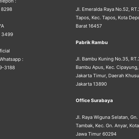
lepon :
Jl. Emeralda Raya No.52, RT.
 8298
Tapos, Kec. Tapos, Kota Dep
YA
Barat 16457
5 3499
Pabrik Rambu
icial
Jl. Bambu Kuning No.35, RT.
Whatsapp :
Bambu Apus, Kec. Cipayung,
9-3188
Jakarta Timur, Daerah Khusu
Jakarta 13890
Office Surabaya
Jl. Raya Wiguna Selatan, Gn.
Tambak, Kec. Gn. Anyar, Kot
Jawa Timur 60294