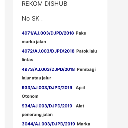
REKOM DISHUB
No SK .
4971/AJ.003/DJPD/2018
Paku
marka jalan
4972/AJ.003/DJPD/2018
Patok lalu
lintas
4973/AJ.003/DJPD/2018
Pembagi
lajur atau jalur
933/AJ.003/DJPD/2019
Apiil
Otonom
934/AJ.003/DJPD/2019
Alat
penerang jalan
3044/AJ.003/DJPD/2019
Marka