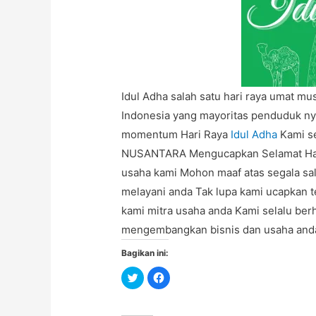
Idul Adha salah satu hari raya umat mu
Indonesia yang mayoritas penduduk ny
momentum Hari Raya
Idul Adha
Kami s
NUSANTARA Mengucapkan Selamat Hari 
usaha kami Mohon maaf atas segala sal
melayani anda Tak lupa kami ucapkan 
kami mitra usaha anda Kami selalu ber
mengembangkan bisnis dan usaha and
Bagikan ini:
C
C
l
l
i
i
c
c
k
k