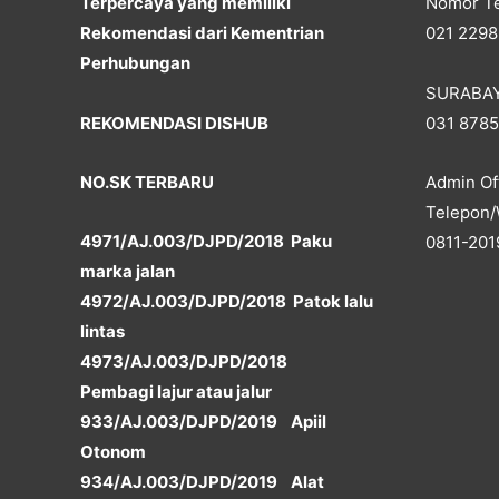
Terpercaya yang memiliki
Nomor Te
Rekomendasi dari Kementrian
021 2298
Perhubungan
SURABA
REKOMENDASI DISHUB
031 878
NO.SK TERBARU
Admin Off
Telepon/
4971/AJ.003/DJPD/2018 Paku
0811-201
marka jalan
4972/AJ.003/DJPD/2018 Patok lalu
lintas
4973/AJ.003/DJPD/2018
Pembagi lajur atau jalur
933/AJ.003/DJPD/2019 Apiil
Otonom
934/AJ.003/DJPD/2019 Alat