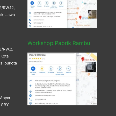
2/RW.12,
ok, Jawa
Workshop Pabrik Rambu
3/RW.2,
 Kota
s Ibukota
 Anyar
a SBY,