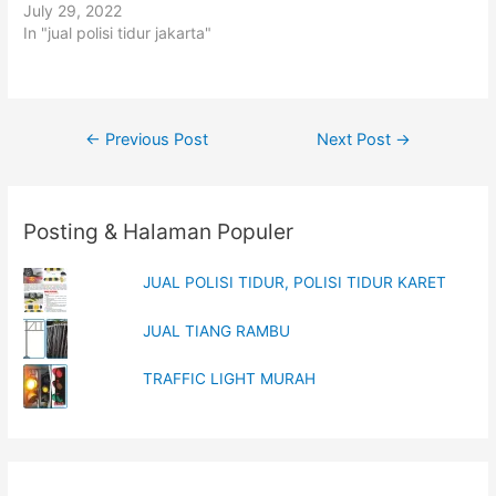
t
b
July 29, 2022
e
o
In "jual polisi tidur jakarta"
r
o
(
k
O
(
p
O
e
p
n
e
s
n
i
s
Post
←
Previous Post
Next Post
→
n
i
n
n
navigation
e
n
w
e
w
w
i
w
n
i
Posting & Halaman Populer
d
n
o
d
w
o
)
w
JUAL POLISI TIDUR, POLISI TIDUR KARET
)
JUAL TIANG RAMBU
TRAFFIC LIGHT MURAH