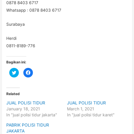
0878 8403 6717
Whatsapp : 0878 8403 6717
Surabaya
Herdi
0811-8189-776
Bagikan ini:
C
C
l
l
i
i
c
c
k
k
t
t
o
o
Related
s
s
h
h
JUAL POLISI TIDUR
JUAL POLISI TIDUR
a
a
r
r
January 18, 2021
March 1, 2021
e
e
o
o
In "jual polisi tidur jakarta"
In "jual polisi tidur karet"
n
n
T
F
PABRIK POLISI TIDUR
w
a
i
c
JAKARTA
t
e