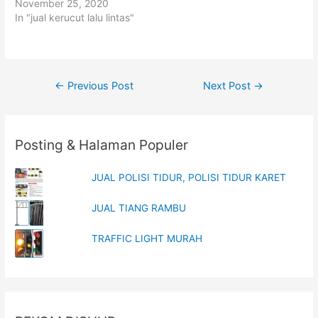
t
b
November 25, 2020
e
o
In "jual kerucut lalu lintas"
r
o
(
k
O
(
p
O
e
p
n
e
s
n
i
s
Post
←
Previous Post
Next Post
→
n
i
n
n
navigation
e
n
w
e
w
w
i
w
n
i
Posting & Halaman Populer
d
n
o
d
w
o
)
w
JUAL POLISI TIDUR, POLISI TIDUR KARET
)
JUAL TIANG RAMBU
TRAFFIC LIGHT MURAH