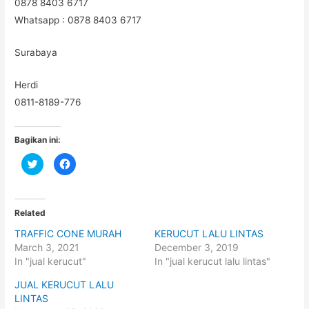
0878 8403 6717
Whatsapp : 0878 8403 6717
Surabaya
Herdi
0811-8189-776
Bagikan ini:
C
C
l
l
i
i
c
c
k
k
t
t
o
o
Related
s
s
h
h
TRAFFIC CONE MURAH
KERUCUT LALU LINTAS
a
a
r
r
March 3, 2021
December 3, 2019
e
e
o
o
In "jual kerucut"
In "jual kerucut lalu lintas"
n
n
T
F
JUAL KERUCUT LALU
w
a
i
c
LINTAS
t
e