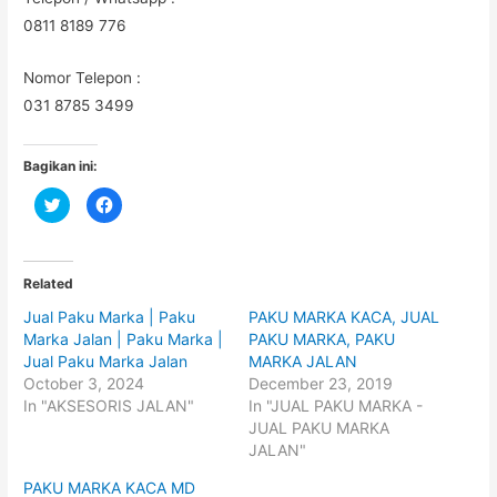
0811 8189 776
Nomor Telepon :
031 8785 3499
Bagikan ini:
C
C
l
l
i
i
c
c
k
k
t
t
o
o
Related
s
s
h
h
Jual Paku Marka | Paku
PAKU MARKA KACA, JUAL
a
a
r
r
Marka Jalan | Paku Marka |
PAKU MARKA, PAKU
e
e
o
o
Jual Paku Marka Jalan
MARKA JALAN
n
n
October 3, 2024
December 23, 2019
T
F
w
a
In "AKSESORIS JALAN"
In "JUAL PAKU MARKA -
i
c
t
e
JUAL PAKU MARKA
t
b
JALAN"
e
o
r
o
(
k
PAKU MARKA KACA MD
O
(