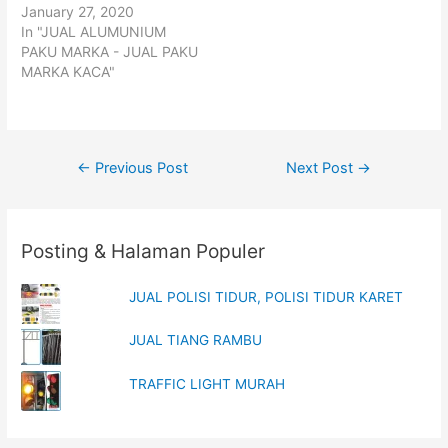
p
O
January 27, 2020
e
p
In "JUAL ALUMUNIUM
n
e
s
n
PAKU MARKA - JUAL PAKU
i
s
n
i
MARKA KACA"
n
n
e
n
w
e
w
w
i
w
n
i
d
n
Post
o
d
←
Previous Post
Next Post
→
w
o
)
w
navigation
)
Posting & Halaman Populer
JUAL POLISI TIDUR, POLISI TIDUR KARET
JUAL TIANG RAMBU
TRAFFIC LIGHT MURAH