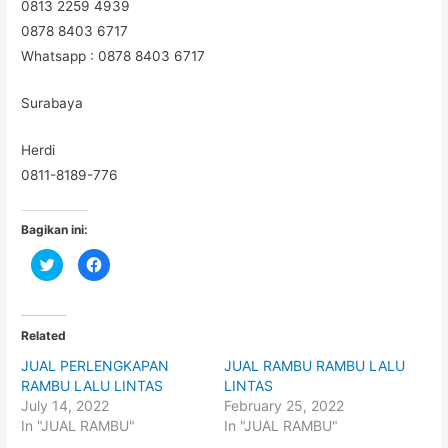
0813 2259 4939
0878 8403 6717
Whatsapp : 0878 8403 6717
Surabaya
Herdi
0811-8189-776
Bagikan ini:
C
C
l
l
i
i
c
c
k
k
t
t
o
o
Related
s
s
h
h
JUAL PERLENGKAPAN
JUAL RAMBU RAMBU LALU
a
a
r
r
RAMBU LALU LINTAS
LINTAS
e
e
o
o
July 14, 2022
February 25, 2022
n
n
In "JUAL RAMBU"
In "JUAL RAMBU"
T
F
w
a