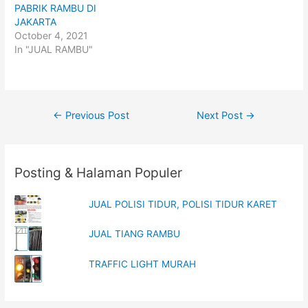
i
c
PABRIK RAMBU DI
t
e
t
b
JAKARTA
e
o
October 4, 2021
r
o
(
k
In "JUAL RAMBU"
O
(
p
O
e
p
n
e
s
n
i
s
n
i
Post
n
n
←
Previous Post
Next Post
→
e
n
w
e
navigation
w
w
i
w
n
i
d
n
o
d
Posting & Halaman Populer
w
o
)
w
)
JUAL POLISI TIDUR, POLISI TIDUR KARET
JUAL TIANG RAMBU
TRAFFIC LIGHT MURAH