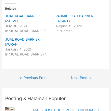
k
k
t
t
o
o
Related
s
s
h
h
JUAL ROAD BARRIER
PABRIK ROAD BARRIER
a
a
r
r
MARVEL
JAKARTA
e
e
o
o
July 30, 2021
August 31, 2022
n
n
In "JUAL ROAD BARRIER"
In "Home"
T
F
w
a
i
c
JUAL ROAD BARRIER
t
e
t
b
MURAH
e
o
January 4, 2021
r
o
(
k
In "JUAL ROAD BARRIER"
O
(
p
O
e
p
n
e
s
n
i
s
n
i
Post
n
n
←
Previous Post
Next Post
→
e
n
w
e
navigation
w
w
i
w
n
i
d
n
o
d
Posting & Halaman Populer
w
o
)
w
)
JUAL POLISI TIDUR, POLISI TIDUR KARET