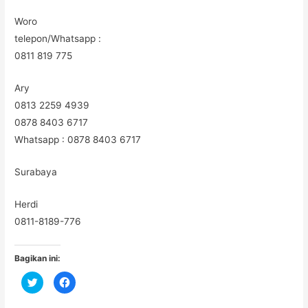
Woro
telepon/Whatsapp :
0811 819 775
Ary
0813 2259 4939
0878 8403 6717
Whatsapp : 0878 8403 6717
Surabaya
Herdi
0811-8189-776
Bagikan ini:
C
C
l
l
i
i
c
c