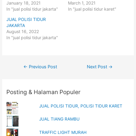
r
r
January 18, 2021
March 1, 2021
e
e
o
o
In "jual polisi tidur jakarta"
In "jual polisi tidur karet"
n
n
T
F
JUAL POLISI TIDUR
w
a
i
c
JAKARTA
t
e
t
b
August 16, 2022
e
o
In "jual polisi tidur jakarta"
r
o
(
k
O
(
p
O
e
p
n
e
s
n
i
s
Post
←
Previous Post
Next Post
→
n
i
n
n
navigation
e
n
w
e
w
w
i
w
n
i
Posting & Halaman Populer
d
n
o
d
w
o
)
w
JUAL POLISI TIDUR, POLISI TIDUR KARET
)
JUAL TIANG RAMBU
TRAFFIC LIGHT MURAH