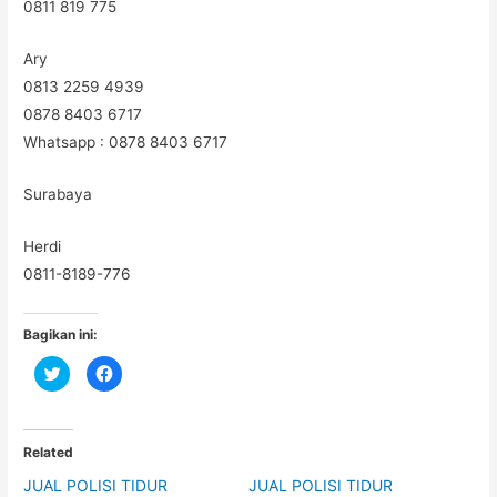
0811 819 775
Ary
0813 2259 4939
0878 8403 6717
Whatsapp : 0878 8403 6717
Surabaya
Herdi
0811-8189-776
Bagikan ini:
C
C
l
l
i
i
c
c
k
k
t
t
o
o
Related
s
s
h
h
JUAL POLISI TIDUR
JUAL POLISI TIDUR
a
a