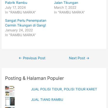
o
o
Pabrik Rambu
Jalan Tikungan
n
n
July 17, 2024
March 7, 2022
T
F
w
a
In "RAMBU MARKA"
In "RAMBU MARKA"
i
c
t
e
t
b
Sangat Perlu Penempatan
e
o
Cermin Tikungan di Gang!
r
o
(
k
January 24, 2022
O
(
p
O
In "RAMBU MARKA"
e
p
n
e
s
n
i
s
n
i
n
n
e
n
Post
w
e
←
Previous Post
Next Post
→
w
w
i
w
navigation
n
i
d
n
o
d
w
o
Posting & Halaman Populer
)
w
)
JUAL POLISI TIDUR, POLISI TIDUR KARET
JUAL TIANG RAMBU