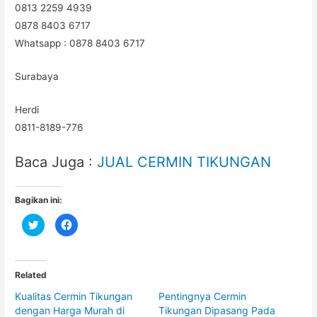
0813 2259 4939
0878 8403 6717
Whatsapp : 0878 8403 6717
Surabaya
Herdi
0811-8189-776
Baca Juga :
JUAL CERMIN TIKUNGAN
Bagikan ini:
C
C
l
l
i
i
c
c
k
k
t
t
o
o
Related
s
s
h
h
Kualitas Cermin Tikungan
Pentingnya Cermin
a
a
r
r
dengan Harga Murah di
Tikungan Dipasang Pada
e
e