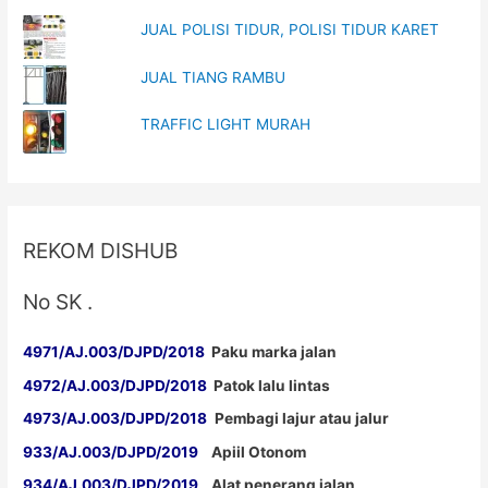
w
o
)
w
JUAL POLISI TIDUR, POLISI TIDUR KARET
)
JUAL TIANG RAMBU
TRAFFIC LIGHT MURAH
REKOM DISHUB
No SK .
4971/AJ.003/DJPD/2018
Paku marka jalan
4972/AJ.003/DJPD/2018
Patok lalu lintas
4973/AJ.003/DJPD/2018
Pembagi lajur atau jalur
933/AJ.003/DJPD/2019
Apiil Otonom
934/AJ.003/DJPD/2019
Alat penerang jalan