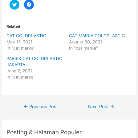
C
C
l
l
i
i
c
c
k
k
t
t
o
o
Related
s
s
h
h
CAT COLDPLASTIC
CAT MARKA COLDPLASTIC
a
a
r
r
May 11, 2021
August 30, 2021
e
e
o
o
In "cat marka"
In "cat marka"
n
n
T
F
PABRIK CAT COLDPLASTIC
w
a
i
c
JAKARTA
t
e
t
b
June 2, 2022
e
o
In "cat marka"
r
o
(
k
O
(
p
O
e
p
n
e
s
n
i
s
Post
←
Previous Post
Next Post
→
n
i
n
n
navigation
e
n
w
e
w
w
i
w
n
i
Posting & Halaman Populer
d
n
o
d