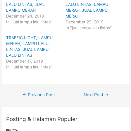
r
r
LALU LINTAS, JUAL
LALU LINTAS, LAMPU
e
e
o
o
LAMPU MERAH
MERAH, JUAL LAMPU
n
n
December 24, 2019
MERAH
T
F
w
a
In "jual lampu lalu lintas"
December 23, 2019
i
c
t
e
In "jual lampu lalu lintas"
t
b
e
o
TRAFFIC LIGHT, LAMPU
r
o
(
k
MERAH, LAMPU LALU
O
(
p
O
LINTAS, JUAL LAMPU
e
p
LALU LINTAS
n
e
s
n
December 17, 2019
i
s
n
i
In "jual lampu lalu lintas"
n
n
e
n
w
e
w
w
i
w
n
i
d
n
Post
o
d
←
Previous Post
Next Post
→
w
o
)
w
navigation
)
Posting & Halaman Populer