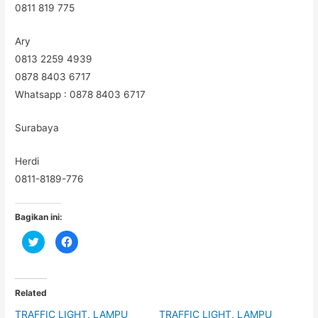
0811 819 775
Ary
0813 2259 4939
0878 8403 6717
Whatsapp : 0878 8403 6717
Surabaya
Herdi
0811-8189-776
Bagikan ini:
C
C
l
l
i
i
c
c
k
k
t
t
o
o
Related
s
s
h
h
TRAFFIC LIGHT, LAMPU
TRAFFIC LIGHT, LAMPU
a
a