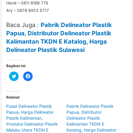
Herdi – 0811 8189 776
Ary – 0878 8403 6717
Baca Juga :
Pabrik Delineator Plastik
Papua, Distributor Delineator Plastik
Kalimantan TKDN E Katalog, Harga
Delineator Plastik Sulawesi
Bagikan ini:
C
C
l
l
i
i
c
c
k
k
t
t
o
o
Related
s
s
h
h
Pusat Delineator Plastik
Pabrik Delineator Plastik
a
a
r
r
Papua, Harga Delineator
Papua, Distributor
e
e
o
o
Plastik Kalimantan,
Delineator Plastik
n
n
Produksi Delineator Plastik
Kalimantan TKDN E
T
F
w
a
Maluku Utara TKDN E
Katalog, Harga Delineator
i
c