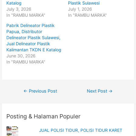
t
e
Katalog
Plastik Sulawesi
t
b
July 3, 2026
July 1, 2026
e
o
r
o
In "RAMBU MARKA"
In "RAMBU MARKA"
(
k
O
(
p
O
Pabrik Delineator Plastik
e
p
Papua, Distributor
n
e
s
n
Delineator Plastik Sulawesi,
i
s
n
i
Jual Delineator Plastik
n
n
Kalimantan TKDN E Katalog
e
n
w
e
June 30, 2026
w
w
i
w
In "RAMBU MARKA"
n
i
d
n
o
d
w
o
)
w
)
Post
←
Previous Post
Next Post
→
navigation
Posting & Halaman Populer
JUAL POLISI TIDUR, POLISI TIDUR KARET