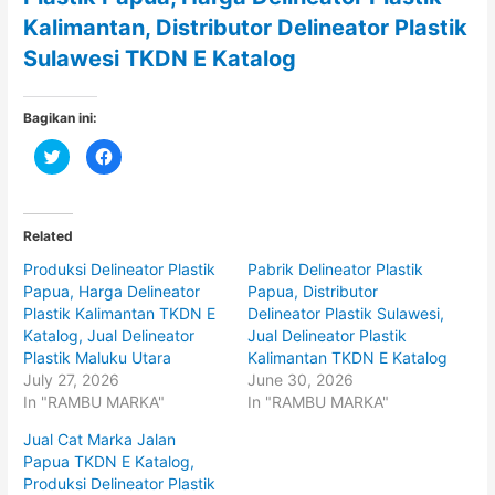
Kalimantan, Distributor Delineator Plastik
Sulawesi TKDN E Katalog
Bagikan ini:
C
C
l
l
i
i
c
c
k
k
t
t
o
o
Related
s
s
h
h
Produksi Delineator Plastik
Pabrik Delineator Plastik
a
a
r
r
Papua, Harga Delineator
Papua, Distributor
e
e
o
o
Plastik Kalimantan TKDN E
Delineator Plastik Sulawesi,
n
n
Katalog, Jual Delineator
Jual Delineator Plastik
T
F
w
a
Plastik Maluku Utara
Kalimantan TKDN E Katalog
i
c
t
e
July 27, 2026
June 30, 2026
t
b
In "RAMBU MARKA"
In "RAMBU MARKA"
e
o
r
o
(
k
Jual Cat Marka Jalan
O
(
p
O
Papua TKDN E Katalog,
e
p
Produksi Delineator Plastik
n
e