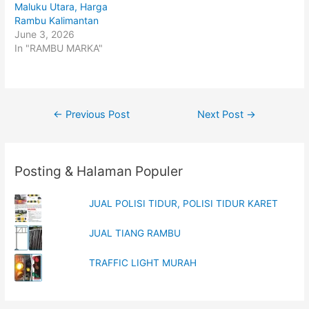
s
n
Maluku Utara, Harga
i
s
n
i
Rambu Kalimantan
n
n
June 3, 2026
e
n
w
e
In "RAMBU MARKA"
w
w
i
w
n
i
d
n
o
d
w
o
)
w
Post
)
←
Previous Post
Next Post
→
navigation
Posting & Halaman Populer
JUAL POLISI TIDUR, POLISI TIDUR KARET
JUAL TIANG RAMBU
TRAFFIC LIGHT MURAH