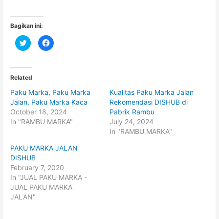
Bagikan ini:
C
C
l
l
i
i
c
c
k
k
t
t
o
o
Related
s
s
h
h
Paku Marka, Paku Marka
Kualitas Paku Marka Jalan
a
a
r
r
Jalan, Paku Marka Kaca
Rekomendasi DISHUB di
e
e
o
o
October 18, 2024
Pabrik Rambu
n
n
In "RAMBU MARKA"
July 24, 2024
T
F
w
a
In "RAMBU MARKA"
i
c
t
e
t
b
PAKU MARKA JALAN
e
o
DISHUB
r
o
(
k
February 7, 2020
O
(
p
O
In "JUAL PAKU MARKA -
e
p
JUAL PAKU MARKA
n
e
s
n
JALAN"
i
s
n
i
n
n
e
n