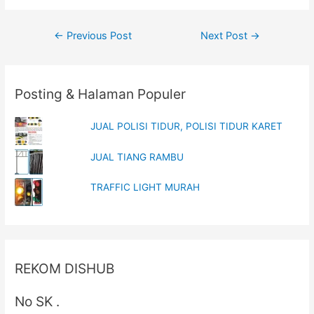
w
e
w
w
i
w
Post
n
i
←
Previous Post
Next Post
→
d
n
o
d
navigation
w
o
)
w
)
Posting & Halaman Populer
JUAL POLISI TIDUR, POLISI TIDUR KARET
JUAL TIANG RAMBU
TRAFFIC LIGHT MURAH
REKOM DISHUB
No SK .