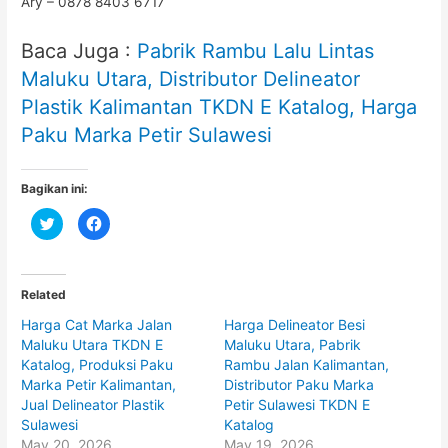
Ary – 0878 8403 6717
Baca Juga :
Pabrik Rambu Lalu Lintas
Maluku Utara, Distributor Delineator
Plastik Kalimantan TKDN E Katalog, Harga
Paku Marka Petir Sulawesi
Bagikan ini:
C
C
l
l
i
i
c
c
k
k
t
t
o
o
Related
s
s
h
h
Harga Cat Marka Jalan
Harga Delineator Besi
a
a
r
r
Maluku Utara TKDN E
Maluku Utara, Pabrik
e
e
o
o
Katalog, Produksi Paku
Rambu Jalan Kalimantan,
n
n
Marka Petir Kalimantan,
Distributor Paku Marka
T
F
w
a
Jual Delineator Plastik
Petir Sulawesi TKDN E
i
c
t
e
Sulawesi
Katalog
t
b
May 20, 2026
May 19, 2026