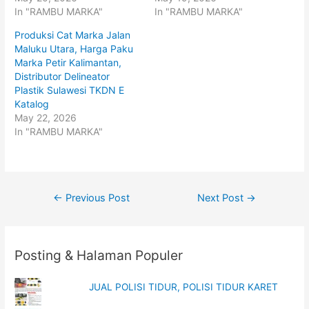
e
o
r
o
In "RAMBU MARKA"
In "RAMBU MARKA"
(
k
O
(
p
O
Produksi Cat Marka Jalan
e
p
Maluku Utara, Harga Paku
n
e
s
n
Marka Petir Kalimantan,
i
s
n
i
Distributor Delineator
n
n
Plastik Sulawesi TKDN E
e
n
w
e
Katalog
w
w
i
w
May 22, 2026
n
i
In "RAMBU MARKA"
d
n
o
d
w
o
)
w
)
Post
←
Previous Post
Next Post
→
navigation
Posting & Halaman Populer
JUAL POLISI TIDUR, POLISI TIDUR KARET