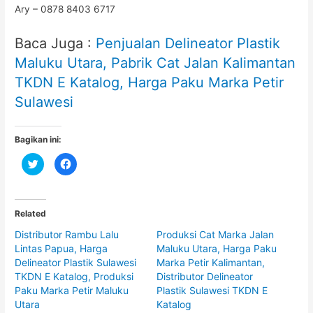
Ary – 0878 8403 6717
Baca Juga :
Penjualan Delineator Plastik
Maluku Utara, Pabrik Cat Jalan Kalimantan
TKDN E Katalog, Harga Paku Marka Petir
Sulawesi
Bagikan ini:
C
C
l
l
i
i
c
c
k
k
t
t
o
o
Related
s
s
h
h
Distributor Rambu Lalu
Produksi Cat Marka Jalan
a
a
r
r
Lintas Papua, Harga
Maluku Utara, Harga Paku
e
e
o
o
Delineator Plastik Sulawesi
Marka Petir Kalimantan,
n
n
TKDN E Katalog, Produksi
Distributor Delineator
T
F
w
a
Paku Marka Petir Maluku
Plastik Sulawesi TKDN E
i
c
t
e
Utara
Katalog
t
b