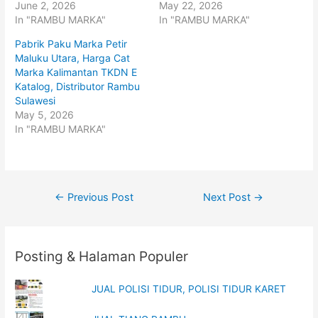
June 2, 2026
May 22, 2026
e
o
r
o
In "RAMBU MARKA"
In "RAMBU MARKA"
(
k
O
(
p
O
Pabrik Paku Marka Petir
e
p
Maluku Utara, Harga Cat
n
e
s
n
Marka Kalimantan TKDN E
i
s
n
i
Katalog, Distributor Rambu
n
n
Sulawesi
e
n
w
e
May 5, 2026
w
w
i
w
In "RAMBU MARKA"
n
i
d
n
o
d
w
o
)
w
)
Post
←
Previous Post
Next Post
→
navigation
Posting & Halaman Populer
JUAL POLISI TIDUR, POLISI TIDUR KARET