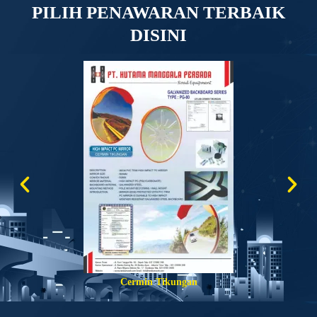
PILIH PENAWARAN TERBAIK
DISINI
an
Cat Marka Coldplasti