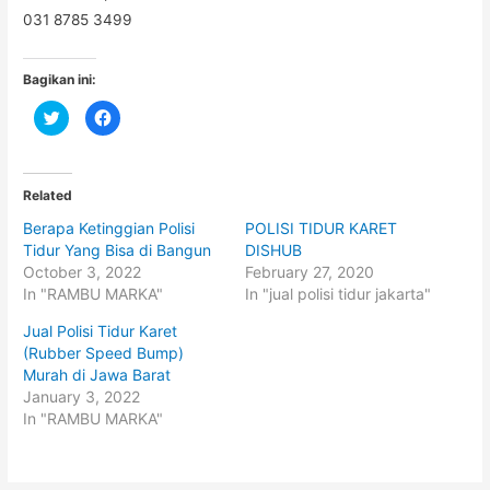
031 8785 3499
Bagikan ini:
C
C
l
l
i
i
c
c
k
k
t
t
o
o
Related
s
s
h
h
Berapa Ketinggian Polisi
POLISI TIDUR KARET
a
a
r
r
Tidur Yang Bisa di Bangun
DISHUB
e
e
o
o
October 3, 2022
February 27, 2020
n
n
In "RAMBU MARKA"
In "jual polisi tidur jakarta"
T
F
w
a
i
c
Jual Polisi Tidur Karet
t
e
t
b
(Rubber Speed Bump)
e
o
Murah di Jawa Barat
r
o
(
k
January 3, 2022
O
(
p
O
In "RAMBU MARKA"
e
p
n
e
s
n
i
s
n
i