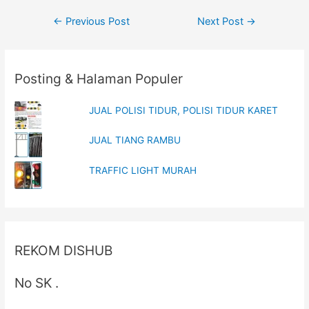
n
n
e
n
Post
w
e
←
Previous Post
Next Post
→
w
w
i
w
navigation
n
i
d
n
o
d
w
o
Posting & Halaman Populer
)
w
)
JUAL POLISI TIDUR, POLISI TIDUR KARET
JUAL TIANG RAMBU
TRAFFIC LIGHT MURAH
REKOM DISHUB
No SK .