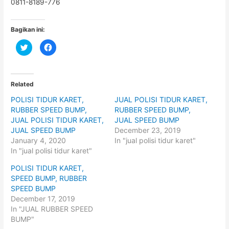
0811-8189-776
Bagikan ini:
C
C
l
l
i
i
c
c
k
k
t
t
o
o
Related
s
s
h
h
POLISI TIDUR KARET,
JUAL POLISI TIDUR KARET,
a
a
r
r
RUBBER SPEED BUMP,
RUBBER SPEED BUMP,
e
e
o
o
JUAL POLISI TIDUR KARET,
JUAL SPEED BUMP
n
n
JUAL SPEED BUMP
December 23, 2019
T
F
w
a
January 4, 2020
In "jual polisi tidur karet"
i
c
t
e
In "jual polisi tidur karet"
t
b
e
o
POLISI TIDUR KARET,
r
o
(
k
SPEED BUMP, RUBBER
O
(
p
O
SPEED BUMP
e
p
December 17, 2019
n
e
s
n
In "JUAL RUBBER SPEED
i
s
n
i
BUMP"
n
n