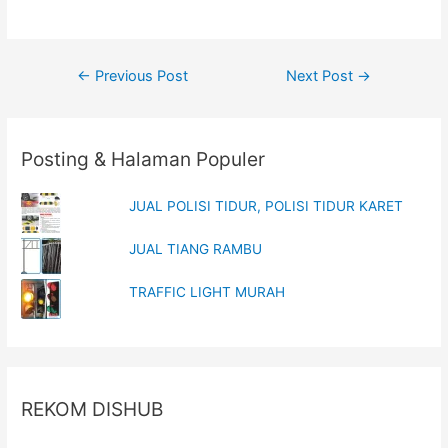
e
n
w
e
w
w
i
w
n
i
d
n
Post
o
d
←
Previous Post
Next Post
→
w
o
)
w
navigation
)
Posting & Halaman Populer
JUAL POLISI TIDUR, POLISI TIDUR KARET
JUAL TIANG RAMBU
TRAFFIC LIGHT MURAH
REKOM DISHUB