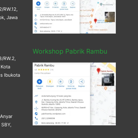
2/RW.12,
ok, Jawa
Workshop Pabrik Rambu
3/RW.2,
 Kota
s Ibukota
 Anyar
a SBY,