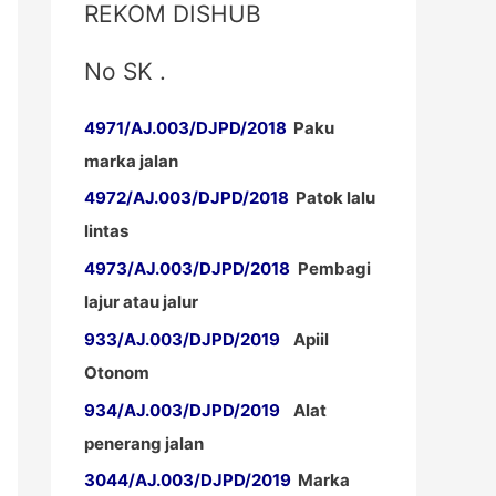
REKOM DISHUB
No SK .
4971/AJ.003/DJPD/2018
Paku
marka jalan
4972/AJ.003/DJPD/2018
Patok lalu
lintas
4973/AJ.003/DJPD/2018
Pembagi
lajur atau jalur
933/AJ.003/DJPD/2019
Apiil
Otonom
934/AJ.003/DJPD/2019
Alat
penerang jalan
3044/AJ.003/DJPD/2019
Marka