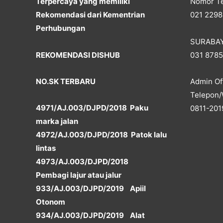
Terpercaya yang memiliki
Nomor Te
Rekomendasi dari Kementrian
021 2298
Perhubungan
SURABA
REKOMENDASI DISHUB
031 878
NO.SK TERBARU
Admin Off
Telepon/
4971/AJ.003/DJPD/2018 Paku
0811-201
marka jalan
4972/AJ.003/DJPD/2018 Patok lalu
lintas
4973/AJ.003/DJPD/2018
Pembagi lajur atau jalur
933/AJ.003/DJPD/2019 Apiil
Otonom
934/AJ.003/DJPD/2019 Alat