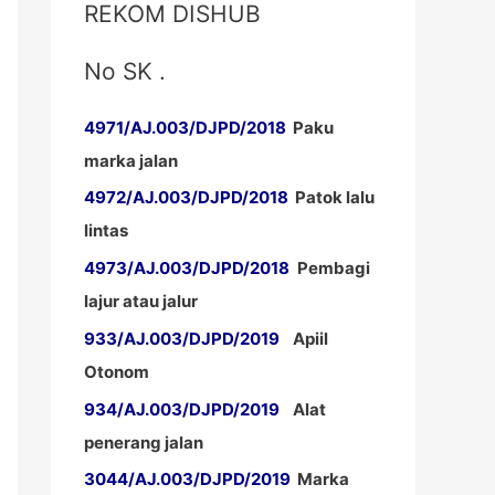
REKOM DISHUB
No SK .
4971/AJ.003/DJPD/2018
Paku
marka jalan
4972/AJ.003/DJPD/2018
Patok lalu
lintas
4973/AJ.003/DJPD/2018
Pembagi
lajur atau jalur
933/AJ.003/DJPD/2019
Apiil
Otonom
934/AJ.003/DJPD/2019
Alat
penerang jalan
3044/AJ.003/DJPD/2019
Marka