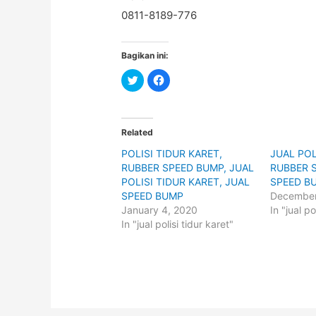
0811-8189-776
Bagikan ini:
C
C
l
l
i
i
c
c
k
k
t
t
o
o
Related
s
s
h
h
POLISI TIDUR KARET,
JUAL POL
a
a
r
r
RUBBER SPEED BUMP, JUAL
RUBBER 
e
e
o
o
POLISI TIDUR KARET, JUAL
SPEED B
n
n
SPEED BUMP
December
T
F
w
a
January 4, 2020
In "jual po
i
c
t
e
In "jual polisi tidur karet"
t
b
e
o
r
o
(
k
O
(
p
O
e
p
n
e
s
n
i
s
n
i