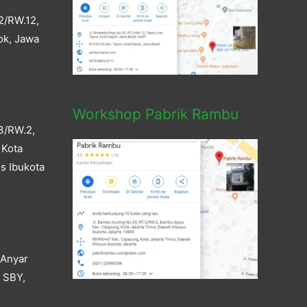
2/RW.12,
ok, Jawa
Workshop Pabrik Rambu
3/RW.2,
 Kota
s Ibukota
 Anyar
a SBY,