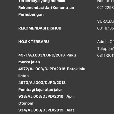
Terpercaya yang memiliki
Nomor Te
Rekomendasi dari Kementrian
021 2298
Perhubungan
SURABA
REKOMENDASI DISHUB
031 878
NO.SK TERBARU
Admin Off
Telepon/
4971/AJ.003/DJPD/2018 Paku
0811-201
marka jalan
4972/AJ.003/DJPD/2018 Patok lalu
lintas
4973/AJ.003/DJPD/2018
Pembagi lajur atau jalur
933/AJ.003/DJPD/2019 Apiil
Otonom
934/AJ.003/DJPD/2019 Alat