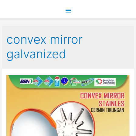
Main
Menu
convex mirror
galvanized