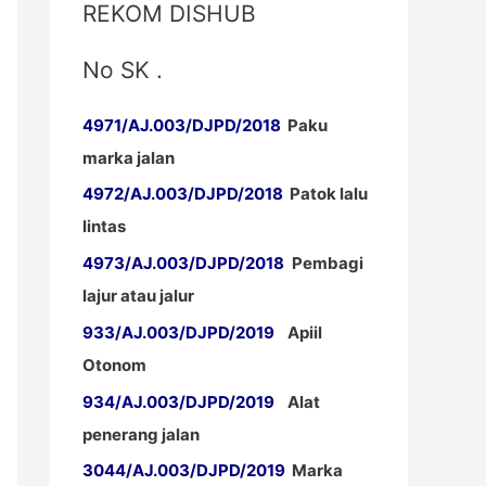
REKOM DISHUB
No SK .
4971/AJ.003/DJPD/2018
Paku
marka jalan
4972/AJ.003/DJPD/2018
Patok lalu
lintas
4973/AJ.003/DJPD/2018
Pembagi
lajur atau jalur
933/AJ.003/DJPD/2019
Apiil
Otonom
934/AJ.003/DJPD/2019
Alat
penerang jalan
3044/AJ.003/DJPD/2019
Marka