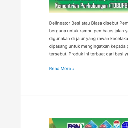
Delineator Besi atau Biasa disebut Pe
berguna untuk rambu pembatas jalan yan
digunakan di jalur yang rawan kecelakaa
dipasang untuk mengingatkan kepada pe
tersebut. Produk Ini terbuat dari besi 
PABRIK
Read More »
DELINEATOR
BESI