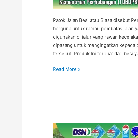
Patok Jalan Besi atau Biasa disebut P
berguna untuk rambu pembatas jalan yan
digunakan di jalur yang rawan kecelakaa
dipasang untuk mengingatkan kepada pe
tersebut. Produk Ini terbuat dari besi 
JUAL
Read More »
PATOK
JALAN
BESI