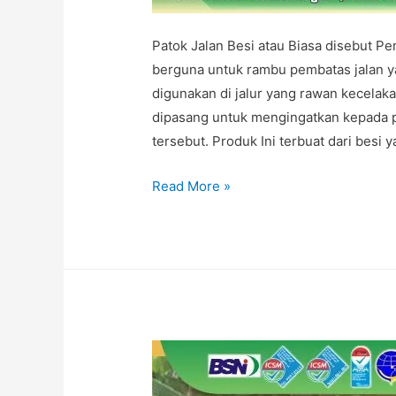
Patok Jalan Besi atau Biasa disebut P
berguna untuk rambu pembatas jalan yan
digunakan di jalur yang rawan kecelakaa
dipasang untuk mengingatkan kepada pe
tersebut. Produk Ini terbuat dari besi 
DELINEATOR
Read More »
PEMBATAS
JALAN
BESI