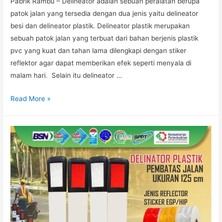
Pabrik Rambu – Delineator adalah sebuah peralatan berupa
patok jalan yang tersedia dengan dua jenis yaitu delineator
besi dan delineator plastik. Delineator plastik merupakan
sebuah patok jalan yang terbuat dari bahan berjenis plastik
pvc yang kuat dan tahan lama dilengkapi dengan stiker
reflektor agar dapat memberikan efek seperti menyala di
malam hari. Selain itu delineator …
Pabrik
Read More »
Delineator
Plastik
dengan
Harga
Grosir
di
Bambu
Apus
Jaktim