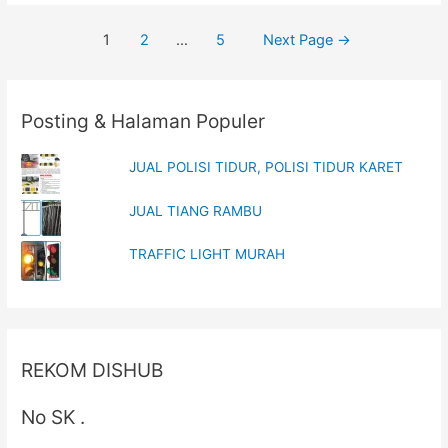
Plastik
Posts
1
2
…
5
Next Page
→
Murah
navigation
dengan
Keuntungan
Posting & Halaman Populer
yang
Besar
JUAL POLISI TIDUR, POLISI TIDUR KARET
di
Pabrik
JUAL TIANG RAMBU
Rambu
TRAFFIC LIGHT MURAH
REKOM DISHUB
No SK .