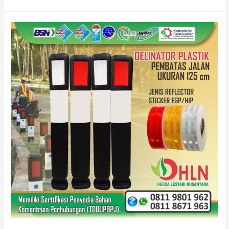
Delineator
Plastik
Rekomendasi
DISHUB
ada
di
Pabrik
Rambu
Cipayung