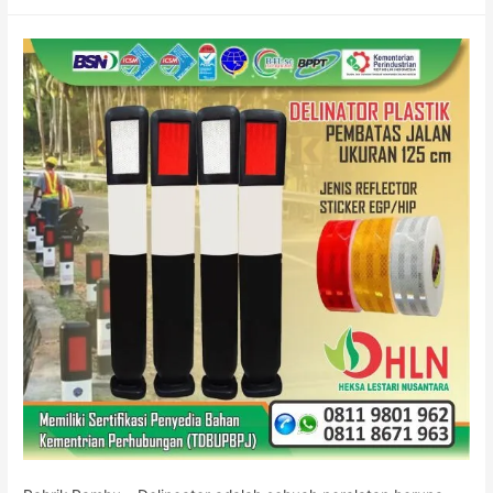
Patok
Jalan
Delineator
Plastik
Harga
Pabrik
di
Cipayung
Bambu
Apus